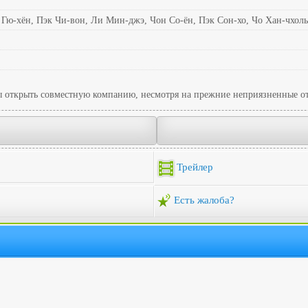
Гю-хён, Пэк Чи-вон, Ли Мин-джэ, Чон Со-ён, Пэк Сон-хо, Чо Хан-чхол
 открыть совместную компанию, несмотря на прежние неприязненные о
Трейлер
Есть жалоба?