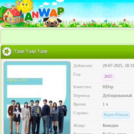
Удар Удар Удар
Добавлен:
29-07-2025, 18:3
Год:
2025
Качество:
HDrip
Перевод:
Дублированный
Время:
1 ч
Страна:
Корея Южная
Жанр:
Комедии