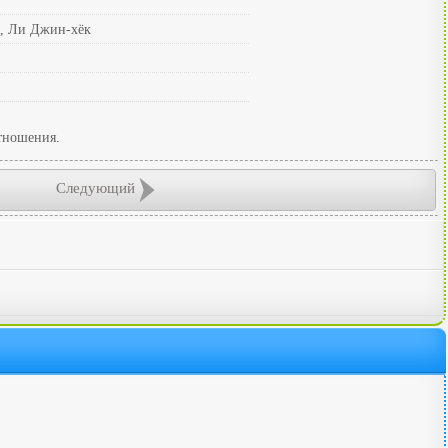
ь, Ли Джин-хёк
тношения.
Следующий