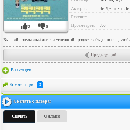
Режиссер:
Ку Сон-джун
Актеры:
Чи Джин-хи, Ли 
Рейтинг:
Просмотров:
863
2
0
Бывший популярный актёр и успешный продюсер объединились, чтобы
Предыдущий
В закладки
Комментарии
0
Скачать с плеера:
Онлайн
Скачать