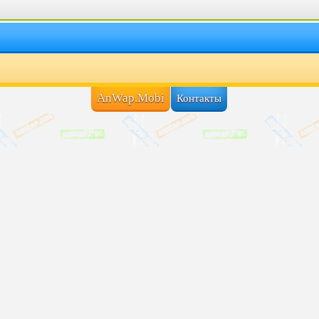
AnWap.Mobi
Контакты