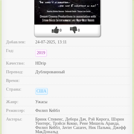
0
0
Добавлен:
24-07-2025, 13:11
Год:
2019
Качество:
HDrip
Перевод:
Дублированный
Время:
Страна:
США
Жанр:
Ужасы
Режиссер:
Филип Кейбл
Актеры:
Бринк Стивенс, Дебора Дач, Рэй Кирога, Шэрин
Уинтерс, Трэйси Кокко, Рене Мишель Аранда,
Филип Кейбл, Javier Cazares, Ник Пальма, Джефф
МакДональд