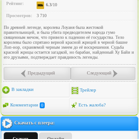
Рейтинг:
6.3
/10
Просмотров:
3 710
По древней легенде, королева Лоуаня была жестокой
правительницей, и была убита предводителем народа гумо
священным мечом, что привело к падению её государства. Тело
королевы было спрятано верной красной жрицей в черной башне
Лоп-нор, охраняемой черным змеем до её воскрешения. Судьба
красной жрицы остается загадкой, но барабан, найденный Ху Байи и
его друзьями, подтверждает правдивость легенды.
Предыдущий
Следующий
В закладки
Трейлер
Комментарии
0
Есть жалоба?
Скачать с плеера:
Онлайн
Скачать