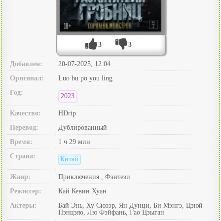
3
3
Добавлен:
20-07-2025, 12:04
Оригинал:
Luo bu po you ling
Год:
2023
Качество:
HDrip
Перевод:
Дублированный
Время:
1 ч 29 мин
Страна:
Китай
Жанр:
Приключения , Фэнтези
Режиссер:
Кай Кевин Хуан
Актеры:
Бай Энь, Ху Сюээр, Ян Дунци, Би Мэнгэ, Цзюй
Пэнцзяо, Лю Фэйфань, Гао Цзыган