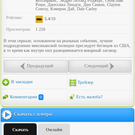
Котсифакис, Эндрю Лелэнд Роджерс, Себастьян
Роше, Джессика Линдси, Дин Симон, Clayton
Conroy, Кэмерон Дай, Dale Carley
Рейтинг:
5.4
/10
Просмотров:
1 210
В этом сериале, основанном на реальных событиях, лучшее
подразделение мексиканской полиции преследует беглецов из США,
в то время как внутри них разворачивается коварный заговор.
Предыдущий
Следующий
В закладки
Трейлер
Комментарии
0
Есть жалоба?
Скачать с плеера:
Онлайн
Скачать