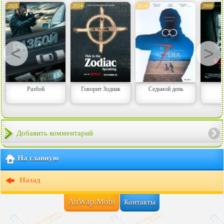
2023
2024
2004
2009
<
>
Разбой
Говорит Зодиак
Седьмой день
Добавить комментарий
На главную
Назад
AnWap.Mobi
Контакты