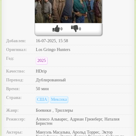
0
0
Добавлен:
16-07-2025, 15:58
Оригинал:
Los Gringo Hunters
Год:
2025
Качество:
HDrip
Перевод:
Дублированный
Время:
50 мин
Страна:
США
Мексика
Жанр:
Боевики , Триллеры
Режиссер:
Алонсо Альварес, Адриан Грюнберг, Наталия
Беристен
Актеры:
Мануэль Масальва, Арольд Торрес, Эктор