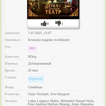
0
1
Добавлен:
7-07-2025, 13:07
Оригинал:
Kristiania magiske tivolitheater
Год:
2021
Качество:
HDrip
Перевод:
Дублированный
Время:
20 мин
Страна:
Норвегия
Жанр:
Семейные
Режиссер:
Tonje Voreland, Атле Кнудсен
Актеры:
Lukas Langmyr Mabin, Mehetabel Natnael Hailu,
Peter Andreas Hjellnes Moseng, Adam Mamadou