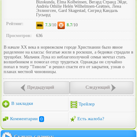
Bizokunda, Elma Kolbeinsen, Вегард Странд Эйде,
Andréa Othilie Helén Wilhelmsen-Grøtnes, Лена
Эллингсен, Gard Skagestad, Сигрид Кандаль
Гусьорд
Рейтинг:
7.3
/10
8.7
/10
Просмотров:
636
В начале XX века в норвежском городе Христиании было явное
разделение на классы: богатые жили в роскоши, а бедняки страдали в
трущобах. Мальчик Лука из неблагополучной семьи мечтал стать
волшебником и помогал отцу трудиться. Однажды он случайно
попал в театр "Тиволи" и решил спасти его от закрытия, узнав о
планах местной чиновницы.
Предыдущий
Следующий
В закладки
Трейлер
Комментарии
0
Есть жалоба?
Скачать с плеера: