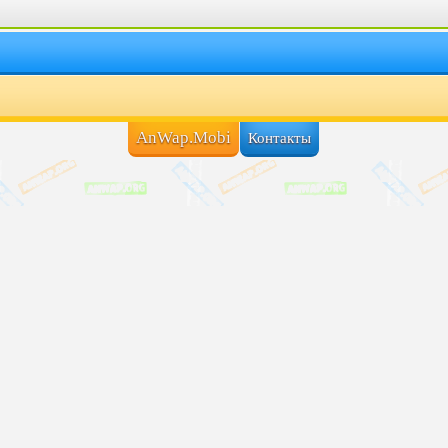
AnWap.Mobi
Контакты