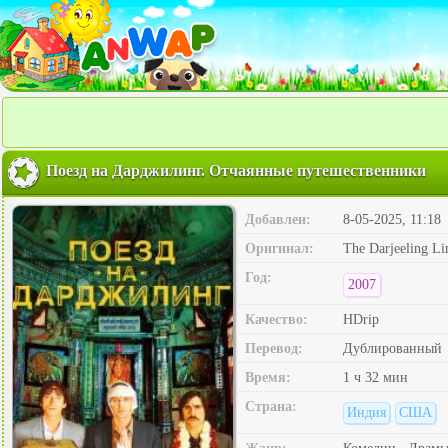
Поезд на Дарджилинг. Отчаянные путешественники
Добавлен:
8-05-2025, 11:18
Оригинал:
The Darjeeling Li
Год:
2007
Качество:
HDrip
Перевод:
Дублированный
Время:
1 ч 32 мин
Страна:
Индия
США