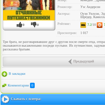
Жанр:
Комедии , Драм
Режиссер:
Уэс Андерсон
Актеры:
Оуэн Уилсон, Эд
Шрёдер, Камилла
Рейтинг:
7.2
/10
0
0
Просмотров:
1 017
Три брата, не разговаривавшие друг с другом после смерти отца, отпр
оказываются высаженными посреди пустыни. Их путешествие, задуманно
рассказана братьям.
Предыдущий
В закладки
Комментарии
0
Скачать с плеера: