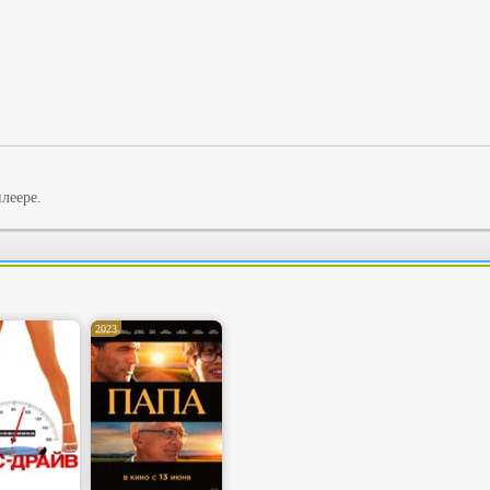
леере.
2023