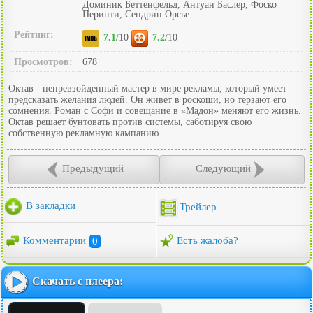
Доминик Беттенфельд, Антуан Баслер, Фоско
Перинти, Сендрин Орсье
Рейтинг:
7.1
/10
7.2
/10
Просмотров:
678
Октав - непревзойденный мастер в мире рекламы, который умеет
предсказать желания людей. Он живет в роскоши, но терзают его
сомнения. Роман с Софи и совещание в «Мадон» меняют его жизнь.
Октав решает бунтовать против системы, саботируя свою
собственную рекламную кампанию.
Предыдущий
Следующий
В закладки
Трейлер
Комментарии
0
Есть жалоба?
Скачать с плеера: