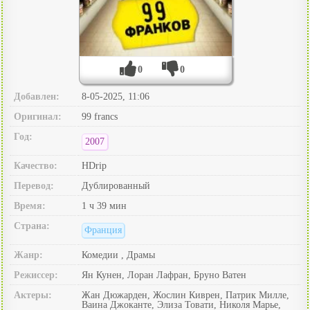
0
0
Добавлен:
8-05-2025, 11:06
Оригинал:
99 francs
Год:
2007
Качество:
HDrip
Перевод:
Дублированный
Время:
1 ч 39 мин
Страна:
Франция
Жанр:
Комедии , Драмы
Режиссер:
Ян Кунен, Лоран Лафран, Бруно Ватен
Актеры:
Жан Дюжарден, Жослин Киврен, Патрик Милле,
Ваина Джоканте, Элиза Товати, Николя Марье,