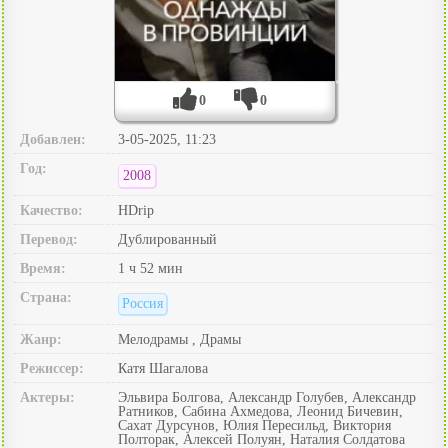
0
0
Добавлен:
3-05-2025, 11:23
Год:
2008
Качество:
HDrip
Перевод:
Дублированный
Время:
1 ч 52 мин
Страна:
Россия
Жанр:
Мелодрамы , Драмы
Режиссер:
Катя Шагалова
Актеры:
Эльвира Болгова, Александр Голубев, Александр
Ратников, Сабина Ахмедова, Леонид Бичевин,
Сахат Дурсунов, Юлия Пересильд, Виктория
Полторак, Алексей Полуян, Наталия Солдатова