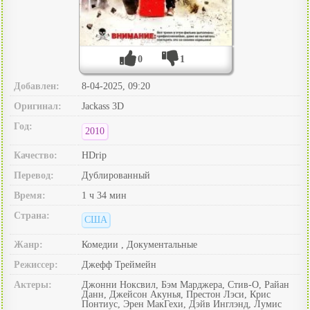
0
1
Добавлен:
8-04-2025, 09:20
Оригинал:
Jackass 3D
Год:
2010
Качество:
HDrip
Перевод:
Дублированный
Время:
1 ч 34 мин
Страна:
США
Жанр:
Комедии , Документальные
Режиссер:
Джефф Треймейн
Актеры:
Джонни Ноксвил, Бэм Марджера, Стив-О, Райан
Данн, Джейсон Акунья, Престон Лэси, Крис
Понтиус, Эрен МакГехи, Дэйв Инглэнд, Лумис