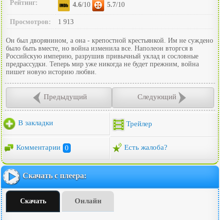
Рейтинг:
4.6
/10
5.7
/10
Просмотров:
1 913
Он был дворянином, а она - крепостной крестьянкой. Им не суждено
было быть вместе, но война изменила все. Наполеон вторгся в
Российскую империю, разрушив привычный уклад и сословные
предрассудки. Теперь мир уже никогда не будет прежним, война
пишет новую историю любви.
Предыдущий
Следующий
В закладки
Трейлер
Комментарии
0
Есть жалоба?
Скачать с плеера:
Онлайн
Скачать