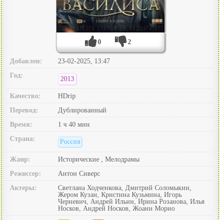
0
2
Добавлен:
23-02-2025, 13:47
Год:
2013
Качество:
HDrip
Перевод:
Дублированный
Время:
1 ч 40 мин
Страна:
Россия
Жанр:
Исторические , Мелодрамы
Режиссер:
Антон Сиверс
Актеры:
Светлана Ходченкова, Дмитрий Соломыкин,
Жером Кузан, Кристина Кузьмина, Игорь
Черневич, Андрей Ильин, Ирина Розанова, Илья
Носков, Андрей Носков, Жоанн Морио