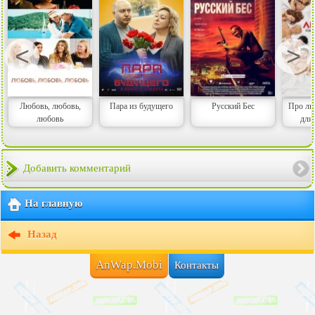
<
>
Любовь, любовь,
Пара из будущего
Русский Бес
Про лю
любовь
для
Добавить комментарий
На главную
Назад
AnWap.Mobi
Контакты