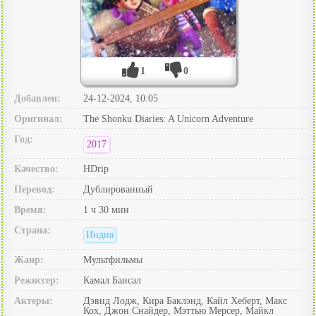
1
0
Добавлен:
24-12-2024, 10:05
Оригинал:
The Shonku Diaries: A Unicorn Adventure
Год:
2017
Качество:
HDrip
Перевод:
Дублированный
Время:
1 ч 30 мин
Страна:
Индия
Жанр:
Мультфильмы
Режиссер:
Камал Бансал
Актеры:
Дэвид Лодж, Кира Баклэнд, Кайл Хеберт, Макс
Кох, Джон Снайдер, Мэттью Мерсер, Майкл