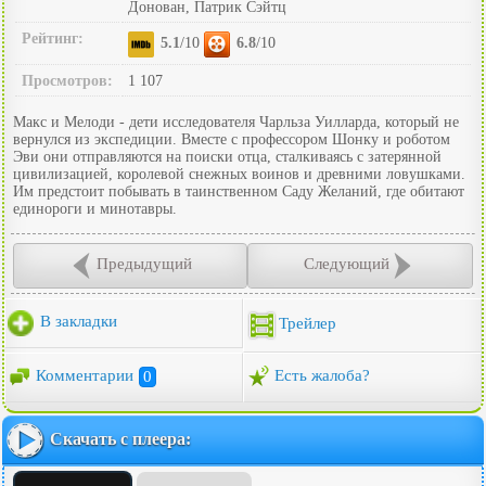
Донован, Патрик Сэйтц
Рейтинг:
5.1
/10
6.8
/10
Просмотров:
1 107
Макс и Мелоди - дети исследователя Чарльза Уилларда, который не
вернулся из экспедиции. Вместе с профессором Шонку и роботом
Эви они отправляются на поиски отца, сталкиваясь с затерянной
цивилизацией, королевой снежных воинов и древними ловушками.
Им предстоит побывать в таинственном Саду Желаний, где обитают
единороги и минотавры.
Предыдущий
Следующий
В закладки
Трейлер
Комментарии
0
Есть жалоба?
Скачать с плеера: